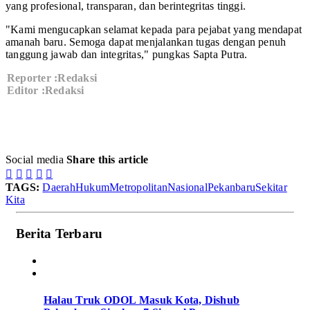
yang profesional, transparan, dan berintegritas tinggi.
"Kami mengucapkan selamat kepada para pejabat yang mendapat
amanah baru. Semoga dapat menjalankan tugas dengan penuh
tanggung jawab dan integritas," pungkas Sapta Putra.
Reporter :Redaksi
Editor :Redaksi
Social media
Share this article





TAGS:
Daerah
Hukum
Metropolitan
Nasional
Pekanbaru
Sekitar
Kita
Berita Terbaru
Halau Truk ODOL Masuk Kota, Dishub