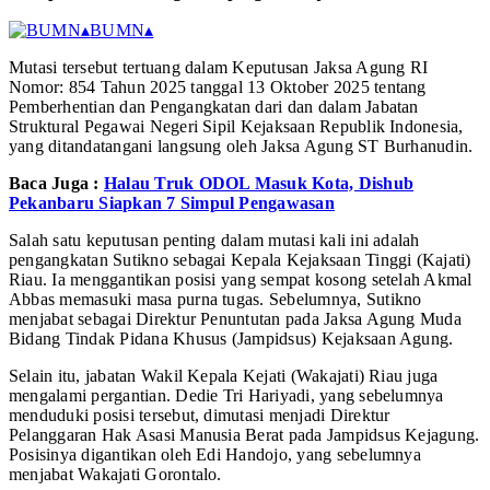
▴
BUMN
▴
Mutasi tersebut tertuang dalam Keputusan Jaksa Agung RI
Nomor: 854 Tahun 2025 tanggal 13 Oktober 2025 tentang
Pemberhentian dan Pengangkatan dari dan dalam Jabatan
Struktural Pegawai Negeri Sipil Kejaksaan Republik Indonesia,
yang ditandatangani langsung oleh Jaksa Agung ST Burhanudin.
Baca Juga :
Halau Truk ODOL Masuk Kota, Dishub
Pekanbaru Siapkan 7 Simpul Pengawasan
Salah satu keputusan penting dalam mutasi kali ini adalah
pengangkatan Sutikno sebagai Kepala Kejaksaan Tinggi (Kajati)
Riau. Ia menggantikan posisi yang sempat kosong setelah Akmal
Abbas memasuki masa purna tugas. Sebelumnya, Sutikno
menjabat sebagai Direktur Penuntutan pada Jaksa Agung Muda
Bidang Tindak Pidana Khusus (Jampidsus) Kejaksaan Agung.
Selain itu, jabatan Wakil Kepala Kejati (Wakajati) Riau juga
mengalami pergantian. Dedie Tri Hariyadi, yang sebelumnya
menduduki posisi tersebut, dimutasi menjadi Direktur
Pelanggaran Hak Asasi Manusia Berat pada Jampidsus Kejagung.
Posisinya digantikan oleh Edi Handojo, yang sebelumnya
menjabat Wakajati Gorontalo.