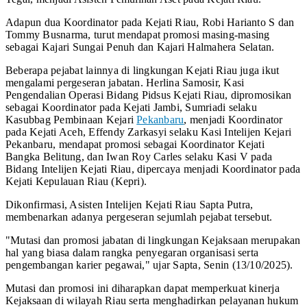
Adapun dua Koordinator pada Kejati Riau, Robi Harianto S dan
Tommy Busnarma, turut mendapat promosi masing-masing
sebagai Kajari Sungai Penuh dan Kajari Halmahera Selatan.
Beberapa pejabat lainnya di lingkungan Kejati Riau juga ikut
mengalami pergeseran jabatan. Herlina Samosir, Kasi
Pengendalian Operasi Bidang Pidsus Kejati Riau, dipromosikan
sebagai Koordinator pada Kejati Jambi, Sumriadi selaku
Kasubbag Pembinaan Kejari
Pekanbaru
, menjadi Koordinator
pada Kejati Aceh, Effendy Zarkasyi selaku Kasi Intelijen Kejari
Pekanbaru, mendapat promosi sebagai Koordinator Kejati
Bangka Belitung, dan Iwan Roy Carles selaku Kasi V pada
Bidang Intelijen Kejati Riau, dipercaya menjadi Koordinator pada
Kejati Kepulauan Riau (Kepri).
Dikonfirmasi, Asisten Intelijen Kejati Riau Sapta Putra,
membenarkan adanya pergeseran sejumlah pejabat tersebut.
"Mutasi dan promosi jabatan di lingkungan Kejaksaan merupakan
hal yang biasa dalam rangka penyegaran organisasi serta
pengembangan karier pegawai," ujar Sapta, Senin (13/10/2025).
Mutasi dan promosi ini diharapkan dapat memperkuat kinerja
Kejaksaan di wilayah Riau serta menghadirkan pelayanan hukum