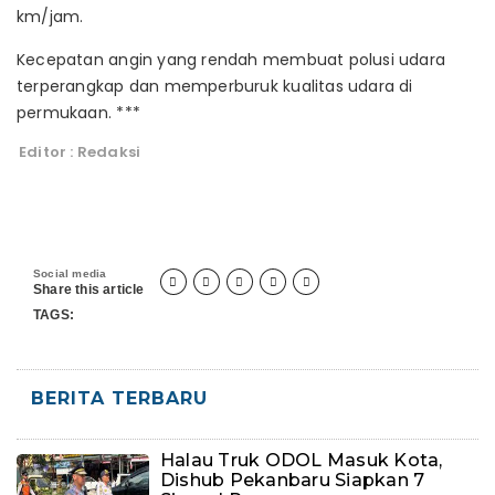
km/jam.
Kecepatan angin yang rendah membuat polusi udara
terperangkap dan memperburuk kualitas udara di
permukaan. ***
Editor : Redaksi
Social media





Share this article
TAGS:
BERITA TERBARU
Halau Truk ODOL Masuk Kota,
Dishub Pekanbaru Siapkan 7