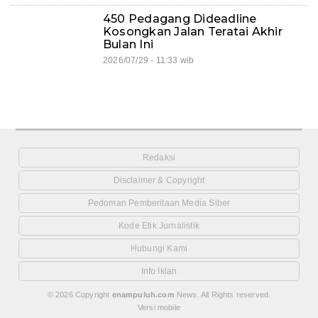
450 Pedagang Dideadline
Kosongkan Jalan Teratai Akhir
Bulan Ini
2026/07/29 - 11:33 wib
Redaksi
Disclaimer & Copyright
Pedoman Pemberitaan Media Siber
Kode Etik Jurnalistik
Hubungi Kami
Info Iklan
© 2026 Copyright
enampuluh.com
News. All Rights reserved.
Versi mobile