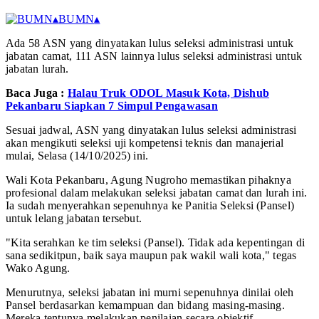
▴
BUMN
▴
Ada 58 ASN yang dinyatakan lulus seleksi administrasi untuk
jabatan camat, 111 ASN lainnya lulus seleksi administrasi untuk
jabatan lurah.
Baca Juga :
Halau Truk ODOL Masuk Kota, Dishub
Pekanbaru Siapkan 7 Simpul Pengawasan
Sesuai jadwal, ASN yang dinyatakan lulus seleksi administrasi
akan mengikuti seleksi uji kompetensi teknis dan manajerial
mulai, Selasa (14/10/2025) ini.
Wali Kota Pekanbaru, Agung Nugroho memastikan pihaknya
profesional dalam melakukan seleksi jabatan camat dan lurah ini.
Ia sudah menyerahkan sepenuhnya ke Panitia Seleksi (Pansel)
untuk lelang jabatan tersebut.
"Kita serahkan ke tim seleksi (Pansel). Tidak ada kepentingan di
sana sedikitpun, baik saya maupun pak wakil wali kota," tegas
Wako Agung.
Menurutnya, seleksi jabatan ini murni sepenuhnya dinilai oleh
Pansel berdasarkan kemampuan dan bidang masing-masing.
Mereka tentunya melakukan penilaian secara objektif.