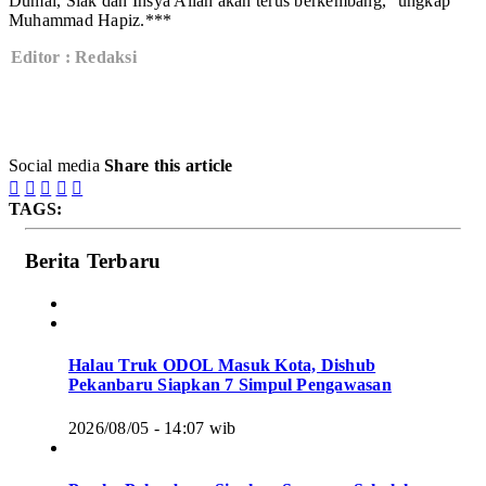
Dumai, Siak dan Insya Allah akan terus berkembang,'' ungkap
Muhammad Hapiz.***
Editor : Redaksi
Social media
Share this article





TAGS:
Berita Terbaru
Halau Truk ODOL Masuk Kota, Dishub
Pekanbaru Siapkan 7 Simpul Pengawasan
2026/08/05 - 14:07 wib