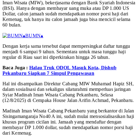
Iman Wisata (MIW), bekerjasama dengan Bank Syariah Indonesia
(BSI). Hanya dengan membayar uang muka atau DP 1.000 US
Dollar, calon jamaah sudah mendapatkan nomor porsi haji dari
Kemenag, tak hanya itu calon jamaah juga bisa mencicil selama
60 bulan.
▴
BUMN
▴
Dengan kerja sama tersebut dapat mempersingkat daftar tunggu
menjadi 6 sampai 9 tahun. Sementara untuk masa tunggu haji
regular di Riau saat ini diperkirakan hingga 26 tahun.
Baca Juga :
Halau Truk ODOL Masuk Kota, Dishub
Pekanbaru Siapkan 7 Simpul Pengawasan
Hal ini disampaikan Direktur Cabang MIW Muhamad Hapiz SH,
dalam sosialisasi dan sekaligus silaturahmi memperluas jaringan
Syiar Madinah Iman Wisata Cabang Pekanbaru, Selasa
(12/8/2025) di Cempaka House Jalan Arifin Achmad, Pekanbaru.
Madinah Iman Wisata Cabang Pekanbaru yang berkantor di Jalan
Sisingamangaraja No40 A ini, sudah mulai mensosialisasikan haji
khusus program cicilan ini. Jamaah yang mendaftar dengan
membayar DP 1.000 dollar, sudah mendapatkan nomor porsi haji
dari Kemenag.