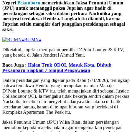
Negeri
Pekanbaru
memerintahkan Jaksa Penuntut Umum
(JPU) untuk memanggil paksa Juprian agar hadir di
persidangan sebagai saksi dalam perkara Narkotika yang
menjerat terdakwa Hendra. Langkah itu diambil, karena
Juprian selalu mangkir dari panggilan persidangan sebagai
saksi.
▴
BUMN
▴
Diketahui, Juprian merupakan pemilik D’Poin Lounge & KTV,
yang berada di Jalan Jenderal Ahmad Yani.
Baca Juga :
Halau Truk ODOL Masuk Kota, Dishub
Pekanbaru Siapkan 7 Simpul Pengawasan
Dalam persidangan yang digelar pada Rabu (7/1/2026), terungkap
bahwa terdakwa Hendra yang merupakan mantan Manajer
D’Poin Lounge & KTV itu, telah mengajukan diri sebagai Justice
Collaborator (JC). Ia mengaku tidak bekerja sendiri dalam perkara
Narkotika tersebut dan menyebut adanya aktor utama di balik
peredaran barang haram di tempat hiburan yang berlokasi di
Kompleks Apartemen The Peak itu.
Jaksa Penuntut Umum (JPU) Wilsa Riani dalam persidangan
memohon kepada majelis hakim agar mengeluarkan penetapan