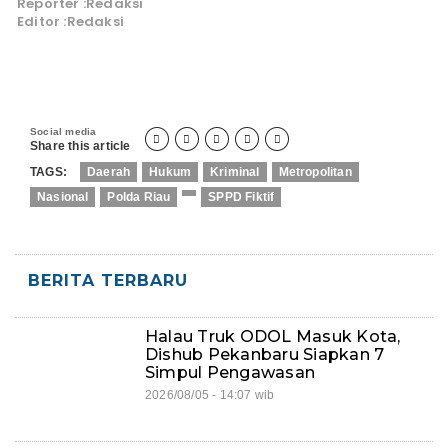
Reporter :Redaksi
Editor :Redaksi
Social media





Share this article
TAGS:
Daerah
Hukum
Kriminal
Metropolitan
Nasional
Polda Riau
SPPD Fiktif
BERITA TERBARU
Halau Truk ODOL Masuk Kota,
Dishub Pekanbaru Siapkan 7
Simpul Pengawasan
2026/08/05 - 14:07 wib