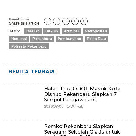
Social media





Share this article
TAGS:
Daerah
Hukum
Kriminal
Metropolitan
Nasional
Pekanbaru
Pembunuhan
Polda Riau
Polresta Pekanbaru
BERITA TERBARU
Halau Truk ODOL Masuk Kota,
Dishub Pekanbaru Siapkan 7
Simpul Pengawasan
2026/08/05 - 14:07 wib
Pemko Pekanbaru Siapkan
Seragam Sekolah Gratis untuk