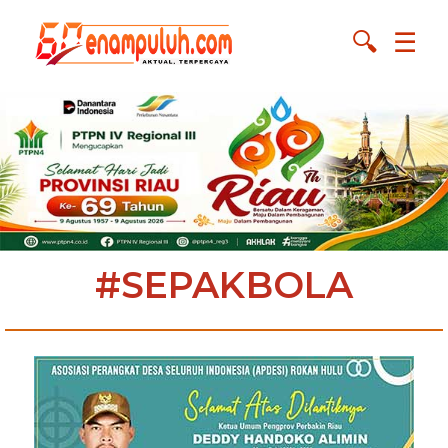
🔍
☰
#SEPAKBOLA