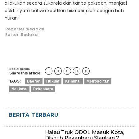
dilakukan secara sukarela dan tanpa paksaan, menjadi
bukti nyata bahwa keadilan bisa berjalan dengan hati
nurani.
Reporter :Redaksi
Editor :Redaksi
Social media





Share this article
TAGS:
Daerah
Hukum
Kriminal
Metropolitan
Nasional
Pekanbaru
BERITA TERBARU
Halau Truk ODOL Masuk Kota,
Dishub Pekanbaru Siapkan 7