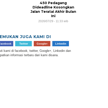
450 Pedagang
Dideadline Kosongkan
Jalan Teratai Akhir Bulan
Ini
2026/07/29 - 11:33 wib
EMUKAN JUGA KAMI DI
Facebook
Twitter
Google+
Linkedin
uti kami di facebook, twitter, Google+, Linkedin dan
patkan informasi terbaru dari kami disana.