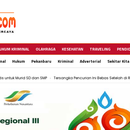
UKUM KRIMINAL
OLAHRAGA
KESEHATAN
TRAVELING
PENDI
nal
Hukum
Pekanbaru
Kriminal
Advertorial
Sekitar Kita
is untuk Murid SD dan SMP
Tersangka Pencurian Ini Bebas Setelah di R
i Akhir Bulan Ini
Aksi Pencurian Kabel PJU Marak, Dishub Pekanbaru Gel
is untuk Murid SD dan SMP
Tersangka Pencurian Ini Bebas Setelah di R
i Akhir Bulan Ini
Aksi Pencurian Kabel PJU Marak, Dishub Pekanbaru Gel
is untuk Murid SD dan SMP
Tersangka Pencurian Ini Bebas Setelah di R
i Akhir Bulan Ini
Aksi Pencurian Kabel PJU Marak, Dishub Pekanbaru Gel