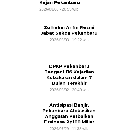
Kejari Pekanbaru
2026/08/03 - 20:55 wib
Zulhelmi Arifin Resmi
Jabat Sekda Pekanbaru
2026/08/03 - 19:22 wib
DPKP Pekanbaru
Tangani 116 Kejadian
Kebakaran dalam 7
Bulan Terakhir
2026/08/02 - 20:49 wib
Antisipasi Banjir,
Pekanbaru Alokasikan
Anggaran Perbaikan
Drainase Rp100 Miliar
2026/07/29 - 11:38 wib