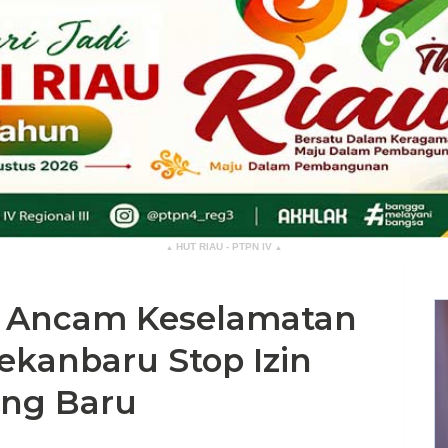
HUT RIAU - PTPN IV
▴
▴
 Ancam Keselamatan
kanbaru Stop Izin
ng Baru