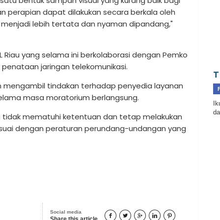
 satu bentuk sampah visual yang kurang baik bagi
n perapian dapat dilakukan secara berkala oleh
 menjadi lebih tertata dan nyaman dipandang,"
L Riau yang selama ini berkolaborasi dengan Pemko
penataan jaringan telekomunikasi.
T
an mengambil tindakan terhadap penyedia layanan
selama masa moratorium berlangsung.
Ik
da
g tidak mematuhi ketentuan dan tetap melakukan
sesuai dengan peraturan perundang-undangan yang
Social media





Share this article