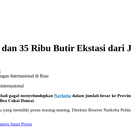
an 35 Ribu Butir Ekstasi dari J
r
nternasional
ali gagal menyelundupkan
Narkoba
dalam jumlah besar ke Provins
Bea Cukai Dumai.
 yang memiliki peran masing-masing. Direktur Reserse Narkoba Polda
enuju Smart Prison