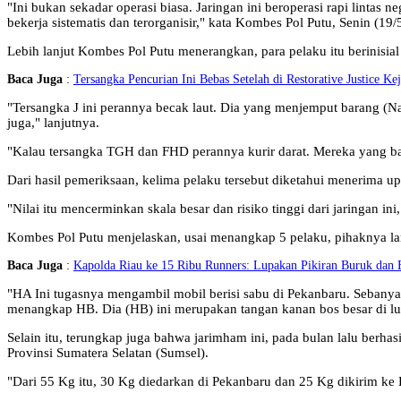
"Ini bukan sekadar operasi biasa. Jaringan ini beroperasi rapi lintas 
bekerja sistematis dan terorganisir," kata Kombes Pol Putu, Senin (19/
Lebih lanjut Kombes Pol Putu menerangkan, para pelaku itu berinis
Baca Juga
:
Tersangka Pencurian Ini Bebas Setelah di Restorative Justice Ke
"Tersangka J ini perannya becak laut. Dia yang menjemput barang (Na
juga," lanjutnya.
"Kalau tersangka TGH dan FHD perannya kurir darat. Mereka yang 
Dari hasil pemeriksaan, kelima pelaku tersebut diketahui menerima u
"Nilai itu mencerminkan skala besar dan risiko tinggi dari jaringan in
Kombes Pol Putu menjelaskan, usai menangkap 5 pelaku, pihaknya l
Baca Juga
:
Kapolda Riau ke 15 Ribu Runners: Lupakan Pikiran Buruk dan B
"HA Ini tugasnya mengambil mobil berisi sabu di Pekanbaru. Sebany
menangkap HB. Dia (HB) ini merupakan tangan kanan bos besar di luar
Selain itu, terungkap juga bahwa jarimham ini, pada bulan lalu ber
Provinsi Sumatera Selatan (Sumsel).
"Dari 55 Kg itu, 30 Kg diedarkan di Pekanbaru dan 25 Kg dikirim k