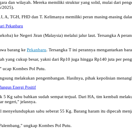
negara dan wilayah. Mereka memiliki struktur yang solid, mulai dari peng
5/2025).
ial J, A, TGH, FHD dan T. Kelimanya memiliki peran masing-masing d
jari Pekanbaru
rkoba) ke Negeri Jiran (Malaysia) melalui jalur laut. Tersangka A per
bawa barang ke
Pekanbaru
. Tersangka T ini perannya mengantarkan bar
pah yang cukup besar, yakni dari Rp10 juga hingga Rp140 juta per peng
i," ucap Kombes Pol Putu.
angsung melakukan pengembangan. Hasilnya, pihak kepolisian menang
angun Energi Positif
ak 5 Kg sabu bahkan sudah sempat terjual. Dari HA, tim kembali mel
 negeri," jelasnya.
hasil menyelundupkan sabu seberat 55 Kg. Barang haram itu dipecah men
e Palembang," ungkap Kombes Pol Putu.