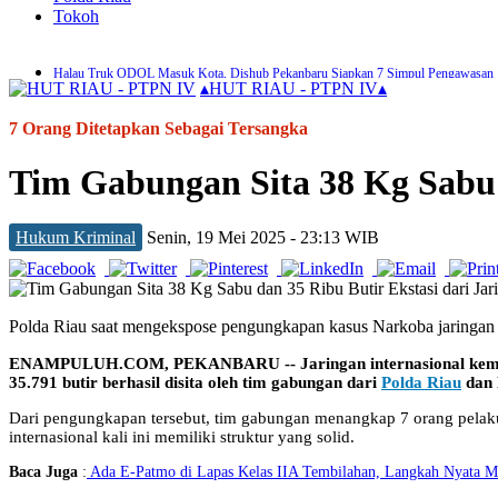
Tokoh
Halau Truk ODOL Masuk Kota, Dishub Pekanbaru Siapkan 7 Simpul Pengawasan
▴
HUT RIAU - PTPN IV
▴
Pemko Pekanbaru Siapkan Seragam Sekolah Gratis untuk Murid SD dan SMP
Tersangka Pencurian Ini Bebas Setelah di Restorative Justice Kejari Pekanbaru
7 Orang Ditetapkan Sebagai Tersangka
Zulhelmi Arifin Resmi Jabat Sekda Pekanbaru
DPKP Pekanbaru Tangani 116 Kejadian Kebakaran dalam 7 Bulan Terakhir
Tim Gabungan Sita 38 Kg Sabu d
Antisipasi Banjir, Pekanbaru Alokasikan Anggaran Perbaikan Drainase Rp100 Milia
450 Pedagang Dideadline Kosongkan Jalan Teratai Akhir Bulan Ini
Aksi Pencurian Kabel PJU Marak, Dishub Pekanbaru Gelar Patroli Rutin
PWI Pekanbaru dan KPU Teken MoU, Perkuat Tugas dan Fungsi Kelembagaan
Hukum Kriminal
Senin, 19 Mei 2025 - 23:13 WIB
Motor Wanita di Pekanbaru Dibawa Kabur Pelaku Begal Bersenjata Tajam
Polda Riau saat mengekspose pengungkapan kasus Narkoba jaringan i
ENAMPULUH.COM, PEKANBARU -- Jaringan internasional kemb
35.791 butir berhasil disita oleh tim gabungan dari
Polda Riau
dan 
Dari pengungkapan tersebut, tim gabungan menangkap 7 orang pelaku
internasional kali ini memiliki struktur yang solid.
Baca Juga
:
Ada E-Patmo di Lapas Kelas IIA Tembilahan, Langkah Nyata M