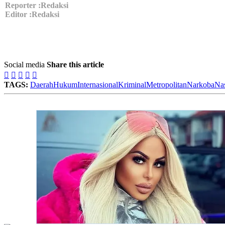
Reporter :Redaksi
Editor :Redaksi
Social media
Share this article





TAGS:
Daerah
Hukum
Internasional
Kriminal
Metropolitan
Narkoba
Nas