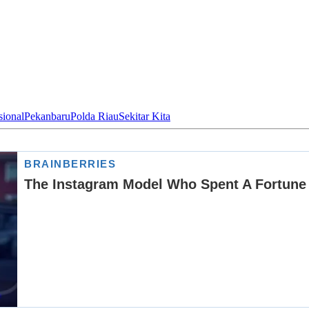
ional
Pekanbaru
Polda Riau
Sekitar Kita