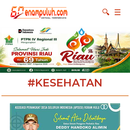
🔍
☰
#KESEHATAN