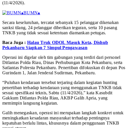
(11/4/2026).
▴
BUMN
▴
Secara keseluruhan, tercatat sebanyak 15 pelanggar dikenakan
sanksi tilang, 24 pelanggar diberikan teguran, serta 10 pasang
TNKB yang tidak sesuai ketentuan diamankan petugas.
Baca Juga :
Halau Truk ODOL Masuk Kota, Dishub
Pekanbaru Siapkan 7 Simpul Pengawasan
Operasi ini digelar oleh tim gabungan yang terdiri dari personel
Ditlantas Polda Riau, Dinas Perhubungan Kota Pekanbaru, serta
Satlantas Polresta Pekanbaru. Penertiban difokuskan di depan Pos
Gurindam 1, Jalan Jenderal Sudirman, Pekanbaru.
“Puluhan kendaraan tersebut terjaring dalam kegiatan hunting
penertiban terhadap kendaraan yang menggunakan TNKB tidak
sesuai spesifikasi teknis, Sabtu (11/4/2026),” kata Kasubdit
Gakkum Ditlantas Polda Riau, AKBP Galih Apria, yang
memimpin langsung kegiatan.
Galih menegaskan, operasi ini merupakan langkah konkret untuk
meningkatkan kesadaran masyarakat terhadap pentingnya
kepatuhan berlalu lintas, khususnya dalam penggunaan TNKB