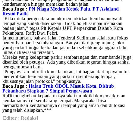
kendaraannya hingga memakan badan jalan.
Baca Juga :
PN Niaga Medan Ketok Palu, PT Asialand
Resmi Pailit
"Kita minta pengendara untuk memarkirkan kendaraannya di
tempat yang sudah disediakan. Tidak boleh sampai memakan
badan jalan," tegas Plt Kepala UPT Perparkiran Dishub Kota
Pekanbaru, Rafit Dwi Febri.
Ia menuturkan, bahwa Jalan Jenderal Sudirman salah satu fokus
penertiban parkir sembarangan. Banyak dari pengunjung toko
yang parkir hingga ke badan jalan dan sebabkan gangguan lalu
lintas di kawasan tersebut.
Mereka yang kedapatan parkir sembarangan dan membandel juga
disanksi oleh petugas. Ada yang diberikan teguran hingga sanksi
penggembosan ban.
"Pengawasan ini rutin kami lakukan, ini bagian dari upaya untuk
menertibkan kendaraan yang parkir di sembarang tempat,
khususnya jalan protokol," pungkasnya.
Baca Juga :
Halau Truk ODOL Masuk Kota, Dishub
Pekanbaru Siapkan 7 Simpul Pengawasan
Rafit mengimbau kepada masyarakat untuk tidak memarkirkan
kendaraannya di sembarang tempat. Masyarakat bisa
memarkirkan kendaraannya di tempat yang aman dan di lokasi
yang telah disiapkan.***
Editor : Redaksi