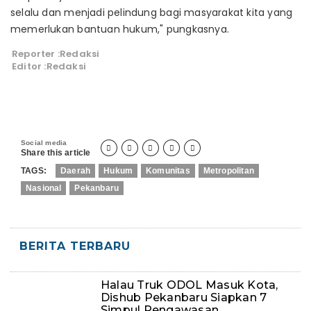
selalu dan menjadi pelindung bagi masyarakat kita yang
memerlukan bantuan hukum," pungkasnya.
Reporter :Redaksi
Editor :Redaksi
Social media





Share this article
TAGS:
Daerah
Hukum
Komunitas
Metropolitan
Nasional
Pekanbaru
BERITA TERBARU
Halau Truk ODOL Masuk Kota,
Dishub Pekanbaru Siapkan 7
Simpul Pengawasan