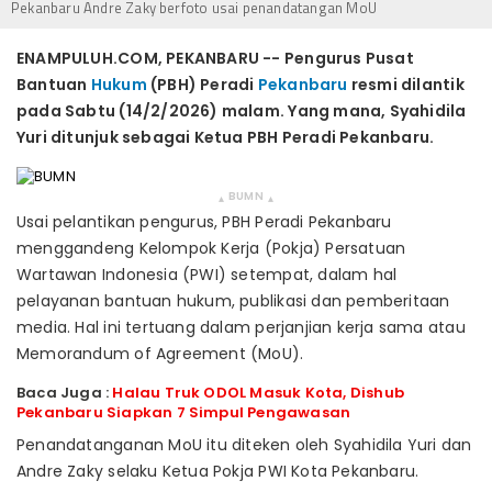
Pekanbaru Andre Zaky berfoto usai penandatangan MoU
ENAMPULUH.COM, PEKANBARU -- Pengurus Pusat
Bantuan
Hukum
(PBH) Peradi
Pekanbaru
resmi dilantik
pada Sabtu (14/2/2026) malam. Yang mana, Syahidila
Yuri ditunjuk sebagai Ketua PBH Peradi Pekanbaru.
BUMN
▴
▴
Usai pelantikan pengurus, PBH Peradi Pekanbaru
menggandeng Kelompok Kerja (Pokja) Persatuan
Wartawan Indonesia (PWI) setempat, dalam hal
pelayanan bantuan hukum, publikasi dan pemberitaan
media. Hal ini tertuang dalam perjanjian kerja sama atau
Memorandum of Agreement (MoU).
Baca Juga :
Halau Truk ODOL Masuk Kota, Dishub
Pekanbaru Siapkan 7 Simpul Pengawasan
Penandatanganan MoU itu diteken oleh Syahidila Yuri dan
Andre Zaky selaku Ketua Pokja PWI Kota Pekanbaru.