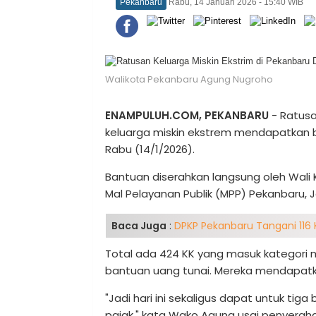
Pekanbaru
Rabu, 14 Januari 2026 - 15:40 WIB
Walikota Pekanbaru Agung Nugroho
ENAMPULUH.COM, PEKANBARU
- Ratusa
keluarga miskin ekstrem mendapatkan 
Rabu (14/1/2026).
Bantuan diserahkan langsung oleh Wali
Mal Pelayanan Publik (MPP) Pekanbaru, J
Baca Juga
:
DPKP Pekanbaru Tangani 116 
Total ada 424 KK yang masuk kategori 
bantuan uang tunai. Mereka mendapatka
"Jadi hari ini sekaligus dapat untuk tig
pajak," kata Wako Agung usai penyerah