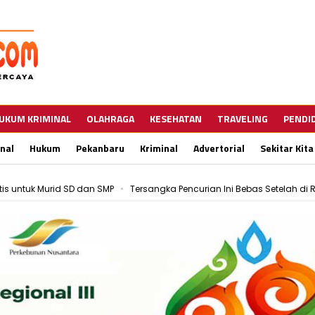
UKUM KRIMINAL
OLAHRAGA
KESEHATAN
TRAVELING
PENDI
nal
Hukum
Pekanbaru
Kriminal
Advertorial
Sekitar Kita
is untuk Murid SD dan SMP
Tersangka Pencurian Ini Bebas Setelah di R
i Akhir Bulan Ini
Aksi Pencurian Kabel PJU Marak, Dishub Pekanbaru Gel
is untuk Murid SD dan SMP
Tersangka Pencurian Ini Bebas Setelah di R
i Akhir Bulan Ini
Aksi Pencurian Kabel PJU Marak, Dishub Pekanbaru Gel
is untuk Murid SD dan SMP
Tersangka Pencurian Ini Bebas Setelah di R
i Akhir Bulan Ini
Aksi Pencurian Kabel PJU Marak, Dishub Pekanbaru Gel