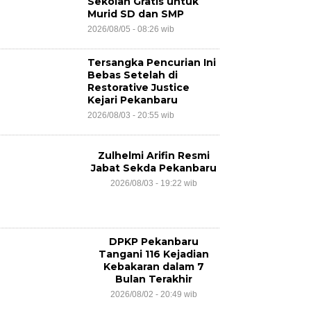
Sekolah Gratis untuk
Murid SD dan SMP
2026/08/05 - 08:26 wib
Tersangka Pencurian Ini
Bebas Setelah di
Restorative Justice
Kejari Pekanbaru
2026/08/03 - 20:55 wib
Zulhelmi Arifin Resmi
Jabat Sekda Pekanbaru
2026/08/03 - 19:22 wib
DPKP Pekanbaru
Tangani 116 Kejadian
Kebakaran dalam 7
Bulan Terakhir
2026/08/02 - 20:49 wib