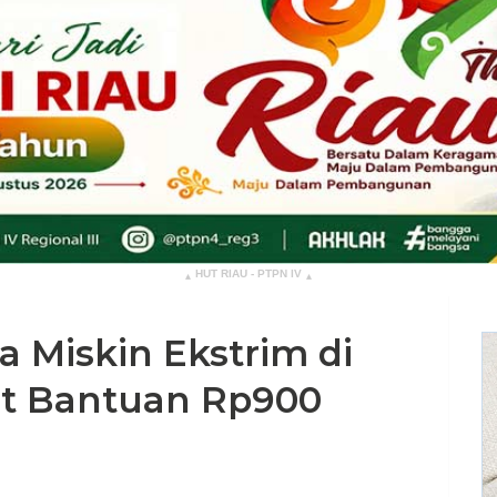
HUT RIAU - PTPN IV
▴
▴
 Miskin Ekstrim di
t Bantuan Rp900