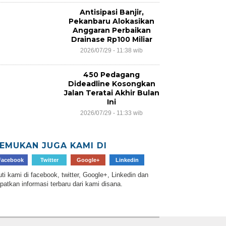
Antisipasi Banjir,
Pekanbaru Alokasikan
Anggaran Perbaikan
Drainase Rp100 Miliar
2026/07/29 - 11:38 wib
450 Pedagang
Dideadline Kosongkan
Jalan Teratai Akhir Bulan
Ini
2026/07/29 - 11:33 wib
EMUKAN JUGA KAMI DI
Facebook
Twitter
Google+
Linkedin
uti kami di facebook, twitter, Google+, Linkedin dan
patkan informasi terbaru dari kami disana.