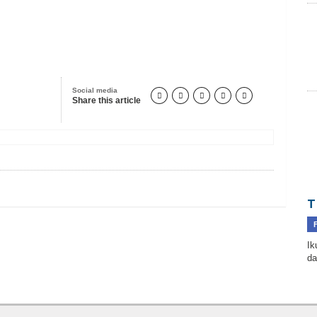
Social media





Share this article
T
Ik
da