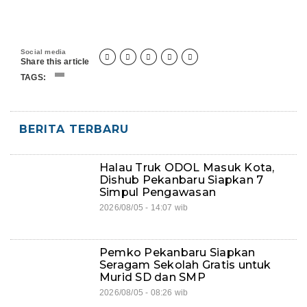
Social media





Share this article
TAGS:
BERITA TERBARU
Halau Truk ODOL Masuk Kota,
Dishub Pekanbaru Siapkan 7
Simpul Pengawasan
2026/08/05 - 14:07 wib
Pemko Pekanbaru Siapkan
Seragam Sekolah Gratis untuk
Murid SD dan SMP
2026/08/05 - 08:26 wib