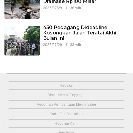
Drainase Rp100 Miliar
2026/07/29 - 11:38 wib
450 Pedagang Dideadline
Kosongkan Jalan Teratai Akhir
Bulan Ini
2026/07/29 - 11:33 wib
Redaksi
Disclaimer & Copyright
Pedoman Pemberitaan Media Siber
Kode Etik Jurnalistik
Hubungi Kami