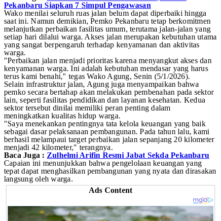
Pekanbaru Siapkan 7 Simpul Pengawasan
Wako menilai seluruh ruas jalan belum dapat diperbaiki hingga
saat ini. Namun demikian, Pemko Pekanbaru tetap berkomitmen
melanjutkan perbaikan fasilitas umum, terutama jalan-jalan yang
setiap hari dilalui warga. Akses jalan merupakan kebutuhan utama
yang sangat berpengaruh terhadap kenyamanan dan aktivitas
warga.
"Perbaikan jalan menjadi prioritas karena menyangkut akses dan
kenyamanan warga. Ini adalah kebutuhan mendasar yang harus
terus kami benahi," tegas Wako Agung, Senin (5/1/2026).
Selain infrastruktur jalan, Agung juga menyampaikan bahwa
pemko secara bertahap akan melakukan pembenahan pada sektor
lain, seperti fasilitas pendidikan dan layanan kesehatan. Kedua
sektor tersebut dinilai memiliki peran penting dalam
meningkatkan kualitas hidup warga.
"Saya menekankan pentingnya tata kelola keuangan yang baik
sebagai dasar pelaksanaan pembangunan. Pada tahun lalu, kami
berhasil melampaui target perbaikan jalan sepanjang 20 kilometer
menjadi 42 kilometer," terangnya.
Baca Juga :
Zulhelmi Arifin Resmi Jabat Sekda Pekanbaru
Capaian ini menunjukkan bahwa pengelolaan keuangan yang
tepat dapat menghasilkan pembangunan yang nyata dan dirasakan
langsung oleh warga.
Ads Content