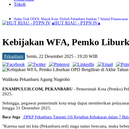
Tokoh
Halau Truk ODOL Masuk Kota, Dishub Pekanbaru Siapkan 7 Simpul Pengawasan
▴
HUT RIAU - PTPN IV
▴
Pemko Pekanbaru Siapkan Seragam Sekolah Gratis untuk Murid SD dan SMP
Tersangka Pencurian Ini Bebas Setelah di Restorative Justice Kejari Pekanbaru
Zulhelmi Arifin Resmi Jabat Sekda Pekanbaru
Kebijakan WFA, Pemko Liburka
DPKP Pekanbaru Tangani 116 Kejadian Kebakaran dalam 7 Bulan Terakhir
Antisipasi Banjir, Pekanbaru Alokasikan Anggaran Perbaikan Drainase Rp100 Milia
450 Pedagang Dideadline Kosongkan Jalan Teratai Akhir Bulan Ini
Aksi Pencurian Kabel PJU Marak, Dishub Pekanbaru Gelar Patroli Rutin
Pekanbaru
Senin, 22 Desember 2025 - 19:20 WIB
PWI Pekanbaru dan KPU Teken MoU, Perkuat Tugas dan Fungsi Kelembagaan
Motor Wanita di Pekanbaru Dibawa Kabur Pelaku Begal Bersenjata Tajam
Walikota Pekanbaru Agung Nugroho
ENAMPULUH.COM, PEKANBARU
- Pemerintah Kota (Pemko) Pek
2025.
Sehingga, pegawai pemerintah kota tetap dapat memberikan pelayanan
hingga 31 Desember 2025.
Baca Juga
:
DPKP Pekanbaru Tangani 116 Kejadian Kebakaran dalam 7 Bula
"Karena saat ini kita (Pekanbaru.red) siaga status bencana, maka beb