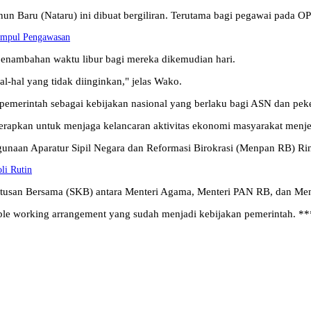
un Baru (Nataru) ini dibuat bergiliran. Terutama bagi pegawai pada 
impul Pengawasan
 penambahan waktu libur bagi mereka dikemudian hari.
al-hal yang tidak diinginkan," jelas Wako.
emerintah sebagai kebijakan nasional yang berlaku bagi ASN dan peke
erapkan untuk menjaga kelancaran aktivitas ekonomi masyarakat menjel
an Aparatur Sipil Negara dan Reformasi Birokrasi (Menpan RB) Rini W
li Rutin
putusan Bersama (SKB) antara Menteri Agama, Menteri PAN RB, dan Men
ble working arrangement yang sudah menjadi kebijakan pemerintah. **