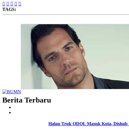





TAGS:
Berita Terbaru
Halau Truk ODOL Masuk Kota, Dishub 