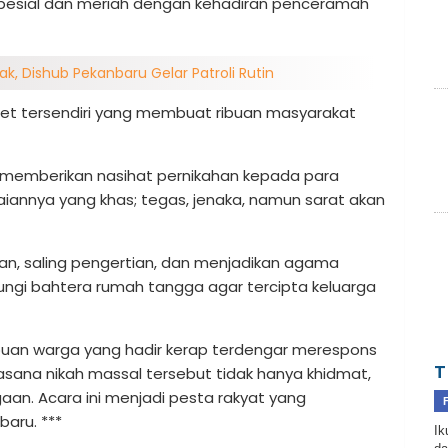
 spesial dan meriah dengan kehadiran penceramah
ak, Dishub Pekanbaru Gelar Patroli Rutin
et tersendiri yang membuat ribuan masyarakat
f memberikan nasihat pernikahan kepada para
annya yang khas; tegas, jenaka, namun sarat akan
n, saling pengertian, dan menjadikan agama
gi bahtera rumah tangga agar tercipta keluarga
ibuan warga yang hadir kerap terdengar merespons
T
sana nikah massal tersebut tidak hanya khidmat,
aan. Acara ini menjadi pesta rakyat yang
aru. ***
Ik