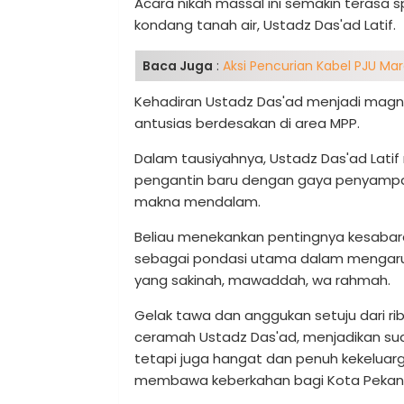
Acara nikah massal ini semakin terasa
kondang tanah air, Ustadz Das'ad Latif.
Baca Juga
:
Aksi Pencurian Kabel PJU Mar
Kehadiran Ustadz Das'ad menjadi magn
antusias berdesakan di area MPP.
Dalam tausiyahnya, Ustadz Das'ad Lati
pengantin baru dengan gaya penyampai
makna mendalam.
Beliau menekankan pentingnya kesabara
sebagai pondasi utama dalam mengarun
yang sakinah, mawaddah, wa rahmah.
Gelak tawa dan anggukan setuju dari r
ceramah Ustadz Das'ad, menjadikan sua
tetapi juga hangat dan penuh kekeluarg
membawa keberkahan bagi Kota Pekanb