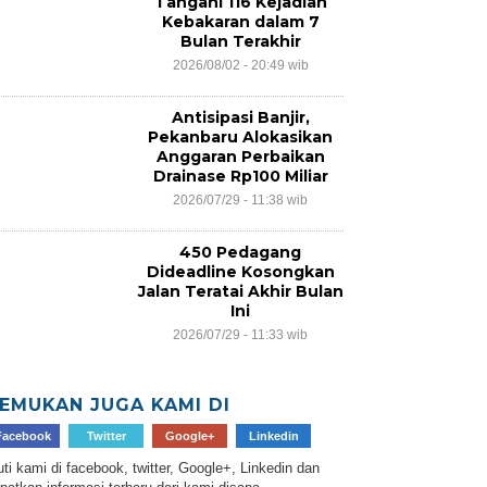
Tangani 116 Kejadian
Kebakaran dalam 7
Bulan Terakhir
2026/08/02 - 20:49 wib
Antisipasi Banjir,
Pekanbaru Alokasikan
Anggaran Perbaikan
Drainase Rp100 Miliar
2026/07/29 - 11:38 wib
450 Pedagang
Dideadline Kosongkan
Jalan Teratai Akhir Bulan
Ini
2026/07/29 - 11:33 wib
EMUKAN JUGA KAMI DI
Facebook
Twitter
Google+
Linkedin
uti kami di facebook, twitter, Google+, Linkedin dan