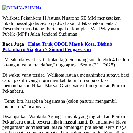
▴
BUMN
▴
Walikota Pekanbaru H Agung Nugroho SE MM mengatakan,
nikah massal gratis sesuai jadwal akan dilaksanakan pada 7
Desember mendatang, bertempat di komplek Mal Pelayanan
Publik (MPP) Jalan Jenderal Sudirman.
Baca Juga :
Halau Truk ODOL Masuk Kota, Dishub
Pekanbaru Siapkan 7 Simpul Pengawasan
"Masih ada waktu satu bulan lagi. Sekarang sudah lebih 40 calon
pasangan yang mendaftar," ungkapnya, Senin (3/11/2025).
Di waktu yang tersisa, Walikota Agung menghimbau supaya bagi
calon pasutri yang ingin menikah tahun ini supaya bisa
memanfaatkan Nikah Massal Gratis yang diprogramkan Pemko
Pekanbaru.
"Tentu kita harapkan bagaimana (calon pasutri) mengambil
momen ini," ucapnya.
Disampaikan Walikota Agung, banyak yang digratiskan Pemko
Pekanbaru untuk peserta nikah massal nanti. Di antaranya biaya
pengurusan administrasi, biaya bimbingan pra nikah, serta biaya
tes kesehatan dan pengobatan bagi calon pengantin. Kemudian