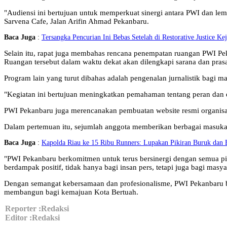
"Audiensi ini bertujuan untuk memperkuat sinergi antara PWI dan lem
Sarvena Cafe, Jalan Arifin Ahmad Pekanbaru.
Baca Juga
:
Tersangka Pencurian Ini Bebas Setelah di Restorative Justice Ke
Selain itu, rapat juga membahas rencana penempatan ruangan PWI P
Ruangan tersebut dalam waktu dekat akan dilengkapi sarana dan pra
Program lain yang turut dibahas adalah pengenalan jurnalistik bagi ma
"Kegiatan ini bertujuan meningkatkan pemahaman tentang peran dan e
PWI Pekanbaru juga merencanakan pembuatan website resmi organisasi
Dalam pertemuan itu, sejumlah anggota memberikan berbagai masukan
Baca Juga
:
Kapolda Riau ke 15 Ribu Runners: Lupakan Pikiran Buruk dan B
"PWI Pekanbaru berkomitmen untuk terus bersinergi dengan semua pi
berdampak positif, tidak hanya bagi insan pers, tetapi juga bagi masy
Dengan semangat kebersamaan dan profesionalisme, PWI Pekanbaru be
membangun bagi kemajuan Kota Bertuah.
Reporter :Redaksi
Editor :Redaksi