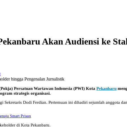
Pekanbaru Akan Audiensi ke Sta
r
ja) Persatuan Wartawan Indonesia (PWI) Kota
Pekanbaru
mengg
gram strategis organisasi.
 Sekretaris Dodi Ferdian. Pertemuan ini dihadiri sejumlah anggota d
enuju Smart Prison
akeholder di Kota Pekanbaru.