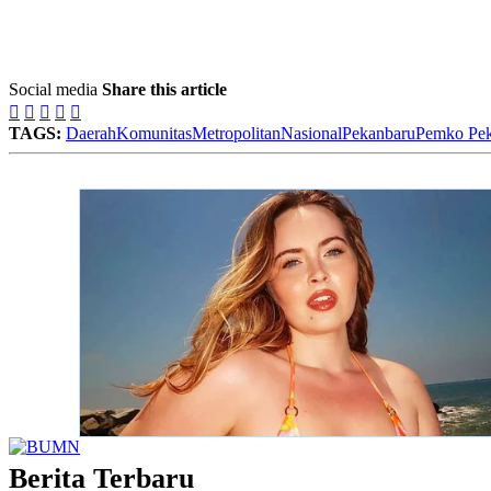
Social media
Share this article





TAGS:
Daerah
Komunitas
Metropolitan
Nasional
Pekanbaru
Pemko Pek
Berita Terbaru