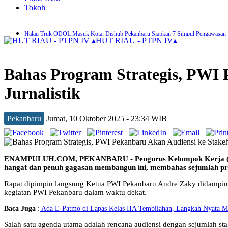
Tokoh
Halau Truk ODOL Masuk Kota, Dishub Pekanbaru Siapkan 7 Simpul Pengawasan
▴
HUT RIAU - PTPN IV
▴
Pemko Pekanbaru Siapkan Seragam Sekolah Gratis untuk Murid SD dan SMP
Tersangka Pencurian Ini Bebas Setelah di Restorative Justice Kejari Pekanbaru
Zulhelmi Arifin Resmi Jabat Sekda Pekanbaru
Bahas Program Strategis, PWI 
DPKP Pekanbaru Tangani 116 Kejadian Kebakaran dalam 7 Bulan Terakhir
Antisipasi Banjir, Pekanbaru Alokasikan Anggaran Perbaikan Drainase Rp100 Milia
Jurnalistik
450 Pedagang Dideadline Kosongkan Jalan Teratai Akhir Bulan Ini
Aksi Pencurian Kabel PJU Marak, Dishub Pekanbaru Gelar Patroli Rutin
PWI Pekanbaru dan KPU Teken MoU, Perkuat Tugas dan Fungsi Kelembagaan
Motor Wanita di Pekanbaru Dibawa Kabur Pelaku Begal Bersenjata Tajam
Pekanbaru
Jumat, 10 Oktober 2025 - 23:34 WIB
ENAMPULUH.COM, PEKANBARU - Pengurus Kelompok Kerja (Pok
hangat dan penuh gagasan membangun ini, membahas sejumlah pro
Rapat dipimpin langsung Ketua PWI Pekanbaru Andre Zaky didampingi
kegiatan PWI Pekanbaru dalam waktu dekat.
Baca Juga
:
Ada E-Patmo di Lapas Kelas IIA Tembilahan, Langkah Nyata M
Salah satu agenda utama adalah rencana audiensi dengan sejumlah st