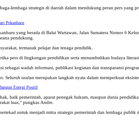
baga-lembaga strategis di daerah dalam mendukung peran pers yang profe
jari Pekanbaru
ekanbaru yang berada di Balai Wartawan, Jalan Sumatera Nomor 6 Kel
sarana pendukung.
syarakat, termasuk pelajar dan tenaga pendidik.
tika pers di lingkungan pendidikan serta menumbuhkan budaya literasi 
 sebagai wadah informasi, publikasi kegiatan dan transparansi progra
. Seluruh usulan merupakan langkah nyata dalam memperkuat eksistens
angun Energi Positif
hak, baik pemerintah, aparat penegak hukum, maupun dunia pendidikan
arakat luas," pungkas Andre.
rtekad untuk menjadi mitra strategis pemerintah dan lembaga publik 