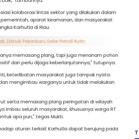
 baik," tambahnya.
si kolaborasi lintas sektor yang dilakukan dalam
ara pemerintah, aparat keamanan, dan masyarakat
gka Karhutla di Riau.
ak, Dishub Pekanbaru Gelar Patroli Rutin
ak hanya memasang plang, tapi juga menanam pohon
sitif dan perlu dijaga keberlanjutannya," tutupnya.
ranti, keterlibatan masyarakat juga tampak nyata.
ung dan mengimbau warganya untuk tidak melakukan
rut serta memasang plang peringatan di wilayah
aya imbau seluruh masyarakat, khususnya warga RT
ntuk apa pun," tegas Mukti.
adap aturan terkait Karhutla dapat berujung pada
T