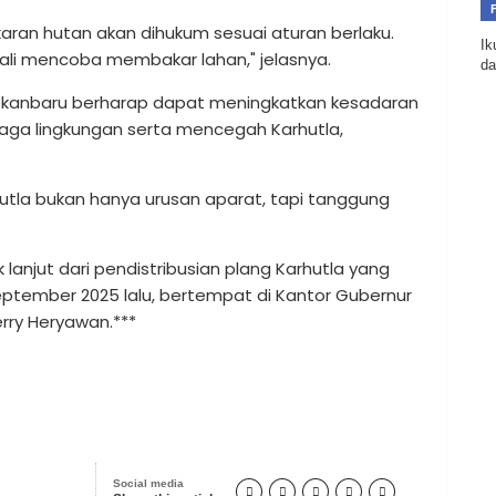
aran hutan akan dihukum sesuai aturan berlaku.
Ik
ekali mencoba membakar lahan," jelasnya.
da
Pekanbaru berharap dapat meningkatkan kesadaran
aga lingkungan serta mencegah Karhutla,
hutla bukan hanya urusan aparat, tapi tanggung
anjut dari pendistribusian plang Karhutla yang
eptember 2025 lalu, bertempat di Kantor Gubernur
erry Heryawan.***
Social media




