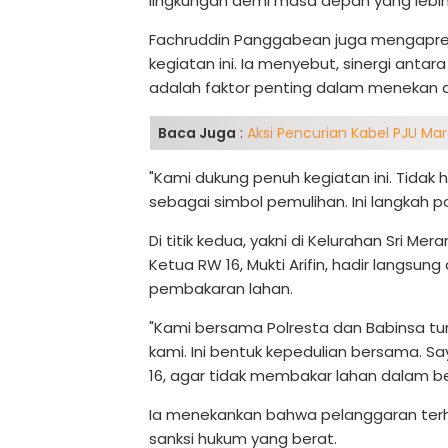
lingkungan demi masa depan yang lebih
Fachruddin Panggabean juga mengapresia
kegiatan ini. Ia menyebut, sinergi ant
adalah faktor penting dalam menekan an
Baca Juga
:
Aksi Pencurian Kabel PJU Mar
"Kami dukung penuh kegiatan ini. Tid
sebagai simbol pemulihan. Ini langkah po
Di titik kedua, yakni di Kelurahan Sri Me
Ketua RW 16, Mukti Arifin, hadir langs
pembakaran lahan.
"Kami bersama Polresta dan Babinsa tu
kami. Ini bentuk kepedulian bersama. S
16, agar tidak membakar lahan dalam be
Ia menekankan bahwa pelanggaran terh
sanksi hukum yang berat.