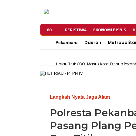
60
PERISTIWA
EKONOMI BISNIS
H
Daerah
Metropolita
Pekanbaru
Halau Truk ODOL Masuk Kota, Dishub Peka
Tersangka Pencurian Ini Bebas Setelah di R
DPKP Pekanbaru Tangani 116 Kejadian Keba
450 Pedagang Dideadline Kosongkan Jalan 
PWI Pekanbaru dan KPU Teken MoU, Perku
Langkah Nyata Jaga Alam
Polresta Pekanb
Pasang Plang Pe