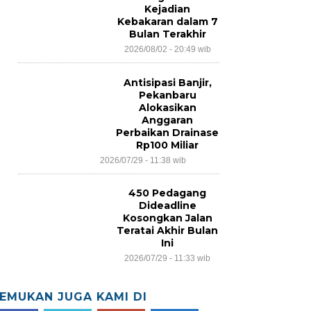
Kejadian
Kebakaran dalam 7
Bulan Terakhir
2026/08/02 - 20:49 wib
Antisipasi Banjir,
Pekanbaru
Alokasikan
Anggaran
Perbaikan Drainase
Rp100 Miliar
2026/07/29 - 11:38 wib
450 Pedagang
Dideadline
Kosongkan Jalan
Teratai Akhir Bulan
Ini
2026/07/29 - 11:33 wib
EMUKAN JUGA KAMI DI