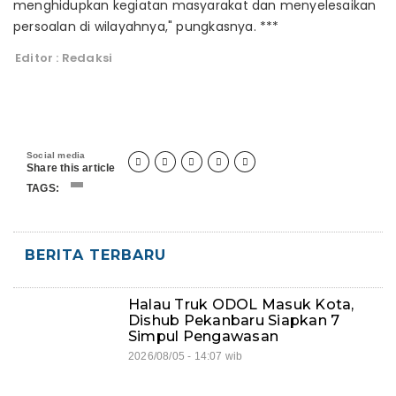
menghidupkan kegiatan masyarakat dan menyelesaikan
persoalan di wilayahnya," pungkasnya. ***
Editor : Redaksi
Social media





Share this article
TAGS:
BERITA TERBARU
Halau Truk ODOL Masuk Kota,
Dishub Pekanbaru Siapkan 7
Simpul Pengawasan
2026/08/05 - 14:07 wib