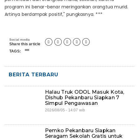
program ini benar-benar meringankan orangtua murid.
Artinya berdampak positif," pungkasnya. ***
Social media





Share this article
TAGS:
BERITA TERBARU
Halau Truk ODOL Masuk Kota,
Dishub Pekanbaru Siapkan 7
Simpul Pengawasan
2026/08/05 - 14:07 wib
Pemko Pekanbaru Siapkan
Seragam Sekolah Gratis untuk