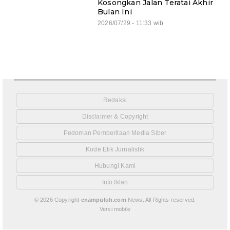
Kosongkan Jalan Teratai Akhir
Bulan Ini
2026/07/29 - 11:33 wib
Redaksi
Disclaimer & Copyright
Pedoman Pemberitaan Media Siber
Kode Etik Jurnalistik
Hubungi Kami
Info Iklan
© 2026 Copyright
enampuluh.com
News. All Rights reserved.
Versi mobile