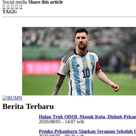
Social media
Share this article





TAGS:
Berita Terbaru
Halau Truk ODOL Masuk Kota, Dishub Pekan
2026/08/05 - 14:07 wib
Pemko Pekanbaru Siapkan Seragam Sekolah 