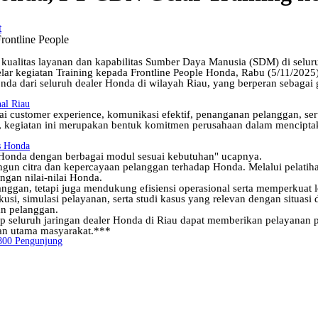
ualitas layanan dan kapabilitas Sumber Daya Manusia (SDM) di seluru
r kegiatan Training kepada Frontline People Honda, Rabu (5/11/2025)
 Honda dari seluruh dealer Honda di wilayah Riau, yang berperan sebag
al Riau
nai customer experience, komunikasi efektif, penanganan pelanggan, ser
kegiatan ini merupakan bentuk komitmen perusahaan dalam mencipta
rs Honda
P Honda dengan berbagai modul sesuai kebutuhan" ucapnya.
gun citra dan kepercayaan pelanggan terhadap Honda. Melalui pelatihan
gan nilai-nilai Honda.
ggan, tetapi juga mendukung efisiensi operasional serta memperkuat 
iskusi, simulasi pelayanan, serta studi kasus yang relevan dengan situas
an pelanggan.
ap seluruh jaringan dealer Honda di Riau dapat memberikan pelayanan p
han utama masyarakat.***
800 Pengunjung