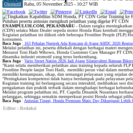
Antisipasi Banjir, Pekanbaru Alokasikan Anggaran Perbaikan Drainase Rp100 Miliar
Otomotif
Rabu, 05 November 2025 - 10:27 WIB
450 Pedagang Dideadline Kosongkan Jalan Teratai Akhir Bulan Ini
Aksi Pencurian Kabel PJU Marak, Dishub Pekanbaru Gelar Patroli Rutin
PWI Pekanbaru dan KPU Teken MoU, Perkuat Tugas dan Fungsi Kelembagaan
Motor Wanita di Pekanbaru Dibawa Kabur Pelaku Begal Bersenjata Tajam
Puluhan peserta antusias mengikuti pelatihan yang digelar PT CDN
ENAMPULUH.COM,
PEKANBARU
- Dalam rangka meningkatkan k
(CDN) selaku Main Dealer sepeda motor Honda Riau kembali menggela
Kegiatan pelatihan ini diikuti oleh beberapa Frontline People (FLP)
konsumen.
Baca Juga
:
163 Pebalap Ngetrek Adu Kencang di Ajang AHDC 2026 Region
Melalui pelatihan ini, peserta dibekali dengan berbagai materi menge
Menurut Toni Hadi Wibowo, Honda Customer Care Manager PT CDN, 
dinamika industri otomotif yang terus berkembang.
Baca Juga
:
Vario Street Nation 2026 Jadi Ajang Silaturrahmi Ratusan Bike
"Kami selalu memberikan pelatihan atau training kepada seluruh FL
Frontline People lanjut Toni Hadi, memiliki peran vital dalam memban
memiliki kemampuan, sikap, dan semangat pelayanan yang sejalan den
"Peningkatan kompetensi tidak hanya berdampak pada pelayanan pelan
Kegiatan training ini berlangsung secara interaktif, melibatkan sesi d
pengalaman dan praktik terbaik dalam menghadapi berbagai kebutuh
Melalui program pelatihan ini, PT. Capella Dinamik Nusantara berhar
pelanggan, sehingga semakin memperkuat posisi Honda sebagai pili
Baca Juga
:
Antusias Tinggi, Honda Premium Matic Day Dikunjungi Lebih 
Editor : Redaksi