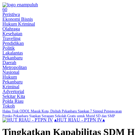
60
Peristiwa
Ekonomi Bisnis
Hukum Kriminal
Olahraga
Kesehatan
Traveling
Pendidikan
Politik
Lakalantas
Pekanbaru
Daerah
Metropolitan
Nasional
Hukum
Pekanbaru
Kriminal
Advertorial
Sekitar Kita
Polda Riau
Tokoh
Halau Truk ODOL Masuk Kota, Dishub Pekanbaru Siapkan 7 Simpul Pengawasan
Pemko Pekanbaru Siapkan Seragam Sekolah Gratis untuk Murid SD dan SMP
▴
HUT RIAU - PTPN IV
▴
Tersangka Pencurian Ini Bebas Setelah di Restorative Justice Kejari Pekanbaru
Zulhelmi Arifin Resmi Jabat Sekda Pekanbaru
Tingkatkan Kapabilitas SDM Ho
DPKP Pekanbaru Tangani 116 Kejadian Kebakaran dalam 7 Bulan Terakhir