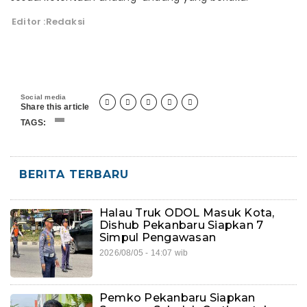
Editor :Redaksi
Social media





Share this article
TAGS:
BERITA TERBARU
Halau Truk ODOL Masuk Kota,
Dishub Pekanbaru Siapkan 7
Simpul Pengawasan
2026/08/05 - 14:07 wib
Pemko Pekanbaru Siapkan