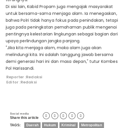
Di sisi lain, Kabid Propam juga mengajak masyarakat
untuk bersama-sama menjaga alam. Ia menegaskan,
bahwa Polri tidak hanya fokus pada penindakan, tetapi
juga pada peningkatan pemahaman publik mengenai
pentingnya kelestarian lingkungan sebagai bagian dari
upaya perlindungan jangka panjang.
"Jika kita menjaga alam, maka alam juga akan
melindungi kita. Ini adalah tanggung jawab bersama
demi generasi hari ini dan masa depan," tutur Kombes
Pol Harissandi.
Reporter :Redaksi
Editor :Redaksi
Social media





Share this article
TAGS:
Daerah
Hukum
Kriminal
Metropolitan