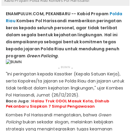
Kabid Propam Polda Riau Kombes Pol Harissandi
ENAMPULUH.COM, PEKANBARU -- Kabid Propam
Polda
Riau
Kombes Pol Harissandi memberikan peringatan
keras kepada seluruh personel, agar tidak terlibat
dalam segala bentuk kejahatan lingkungan. Hal ini
disampaikannya sebagai bentuk komitmen tegas
kepada jajaran Polda Riau untuk mendukung penuh
program
Green Policing
.
BUMN
▴
▴
"Ini peringatan kepada Kasatker (Kepala Satuan Kerja),
serta Kapolres/ta jajaran se Polda Riau dan jajaran untuk
tidak terlibat dalam kejahatan lingkungan," ujar Kombes
Pol Harissandi, Jumat (26/12/2025).
Baca Juga :
Halau Truk ODOL Masuk Kota, Dishub
Pekanbaru Siapkan 7 Simpul Pengawasan
Kombes Pol Harissandi mengatakan, bahwa
Green
Policing
bukan sekadar slogan, melainkan kebijakan
strategis yang mengintegrasikan tugas keamanan