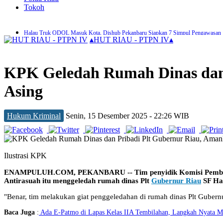
Tokoh
Halau Truk ODOL Masuk Kota, Dishub Pekanbaru Siapkan 7 Simpul Pengawasan
▴
HUT RIAU - PTPN IV
▴
Pemko Pekanbaru Siapkan Seragam Sekolah Gratis untuk Murid SD dan SMP
Tersangka Pencurian Ini Bebas Setelah di Restorative Justice Kejari Pekanbaru
Zulhelmi Arifin Resmi Jabat Sekda Pekanbaru
KPK Geledah Rumah Dinas dan 
DPKP Pekanbaru Tangani 116 Kejadian Kebakaran dalam 7 Bulan Terakhir
Antisipasi Banjir, Pekanbaru Alokasikan Anggaran Perbaikan Drainase Rp100 Milia
Asing
450 Pedagang Dideadline Kosongkan Jalan Teratai Akhir Bulan Ini
Aksi Pencurian Kabel PJU Marak, Dishub Pekanbaru Gelar Patroli Rutin
PWI Pekanbaru dan KPU Teken MoU, Perkuat Tugas dan Fungsi Kelembagaan
Motor Wanita di Pekanbaru Dibawa Kabur Pelaku Begal Bersenjata Tajam
Hukum Kriminal
Senin, 15 Desember 2025 - 22:26 WIB
Ilustrasi KPK
ENAMPULUH.COM, PEKANBARU -- Tim penyidik Komisi Pemberan
Antirasuah itu menggeledah rumah dinas Plt
Gubernur Riau
SF Ha
"Benar, tim melakukan giat penggeledahan di rumah dinas Plt Gubernu
Baca Juga
:
Ada E-Patmo di Lapas Kelas IIA Tembilahan, Langkah Nyata M