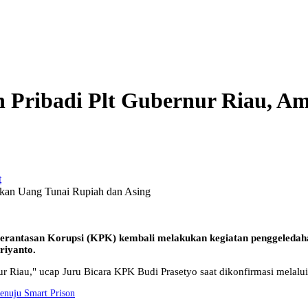
Pribadi Plt Gubernur Riau, A
r
tasan Korupsi (KPK) kembali melakukan kegiatan penggeledah
riyanto.
r Riau," ucap Juru Bicara KPK Budi Prasetyo saat dikonfirmasi melalu
enuju Smart Prison