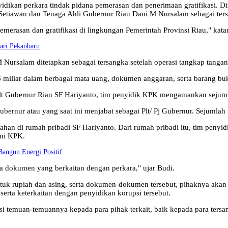
idikan perkara tindak pidana pemerasan dan penerimaan gratifikasi. 
etiawan dan Tenaga Ahli Gubernur Riau Dani M Nursalam sebagai ter
emerasan dan gratifikasi di lingkungan Pemerintah Provinsi Riau," kata
jari Pekanbaru
 Nursalam ditetapkan sebagai tersangka setelah operasi tangkap tang
iliar dalam berbagai mata uang, dokumen anggaran, serta barang buk
Plt Gubernur Riau SF Hariyanto, tim penyidik KPK mengamankan sejuml
rnur atau yang saat ini menjabat sebagai Plt/ Pj Gubernur. Sejumlah 
ahan di rumah pribadi SF Hariyanto. Dari rumah pribadi itu, tim p
ani KPK.
angun Energi Positif
 dokumen yang berkaitan dengan perkara," ujar Budi.
 rupiah dan asing, serta dokumen-dokumen tersebut, pihaknya akan 
serta keterkaitan dengan penyidikan korupsi tersebut.
asi temuan-temuannya kepada para pihak terkait, baik kepada para ter