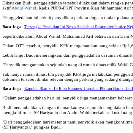
Dikatakan Budi, penggeledahan tersebut dilakukan dalam rangka peny
aktif
Abdul Wahid
, Kadis PUPR-PKPP Provinsi Riau Muhammad Arif S
"Penggeledahan ini terkait penyidikan perkara dugaan tindak pidana p
Baca Juga
:
Tersangka Pencurian Ini Bebas Setelah di Restorative Justice Ke
Seperti diketahui, Abdul Wahid, Muhammad Arif Setiawan dan Dani M
Dalam OTT tersebut, penyidik KPK mengamankan uang sekitar Rp1,6 m
Lebih lanjut Budi menerangkan, dari penggeledahan di rumah dinas 
"Penyidik mengamankan sejumlah uang di rumah dinas milik Wakil Gube
Tak hanya rumah dinas, tim penyidik KPK juga melakukan penggeled
dokumen tersebut dinilai relevan dengan perkara yang sedang ditang
Baca Juga
:
Kapolda Riau ke 15 Ribu Runners: Lupakan Pikiran Buruk dan B
“Dalam penggeledahan hari ini, penyidik juga mengamankan beberapa
Budi menambahkan, dengan diamankannya sejumlah uang dalam bentuk
mengkonfirmasi SF Hariyanto dan Abdul Wahid terkait asal usul uang 
"Dari penggeledahan hari ini tentu nanti penyidik akan mengkonfirm
(SF Hariyanto)," pungkas Budi.