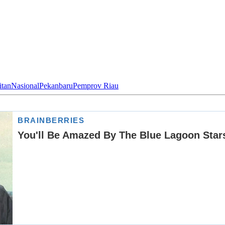
itan
Nasional
Pekanbaru
Pemprov Riau