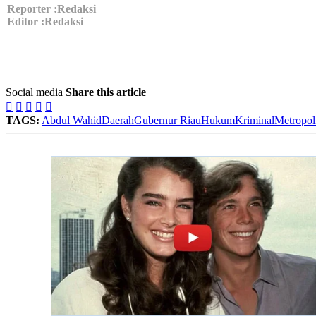
Reporter :Redaksi
Editor :Redaksi
Social media
Share this article





TAGS:
Abdul Wahid
Daerah
Gubernur Riau
Hukum
Kriminal
Metropol