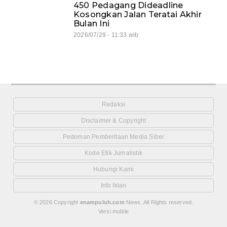
450 Pedagang Dideadline
Kosongkan Jalan Teratai Akhir
Bulan Ini
2026/07/29 - 11:33 wib
Redaksi
Disclaimer & Copyright
Pedoman Pemberitaan Media Siber
Kode Etik Jurnalistik
Hubungi Kami
Info Iklan
© 2026 Copyright
enampuluh.com
News. All Rights reserved.
Versi mobile