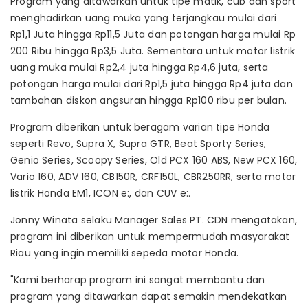
Program yang ditawarkan untuk tipe matik, cub dan sport
menghadirkan uang muka yang terjangkau mulai dari
Rp1,1 Juta hingga Rp11,5 Juta dan potongan harga mulai Rp
200 Ribu hingga Rp3,5 Juta. Sementara untuk motor listrik
uang muka mulai Rp2,4 juta hingga Rp4,6 juta, serta
potongan harga mulai dari Rp1,5 juta hingga Rp4 juta dan
tambahan diskon angsuran hingga Rp100 ribu per bulan.
Program diberikan untuk beragam varian tipe Honda
seperti Revo, Supra X, Supra GTR, Beat Sporty Series,
Genio Series, Scoopy Series, Old PCX 160 ABS, New PCX 160,
Vario 160, ADV 160, CB150R, CRF150L, CBR250RR, serta motor
listrik Honda EM1, ICON e:, dan CUV e:.
Jonny Winata selaku Manager Sales PT. CDN mengatakan,
program ini diberikan untuk mempermudah masyarakat
Riau yang ingin memiliki sepeda motor Honda.
"Kami berharap program ini sangat membantu dan
program yang ditawarkan dapat semakin mendekatkan