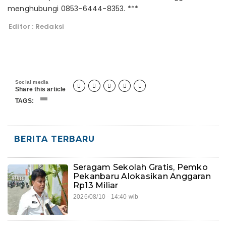
menghubungi 0853-6444-8353. ***
Editor : Redaksi
Social media





Share this article
TAGS:
BERITA TERBARU
Seragam Sekolah Gratis, Pemko
Pekanbaru Alokasikan Anggaran
Rp13 Miliar
2026/08/10 - 14:40 wib