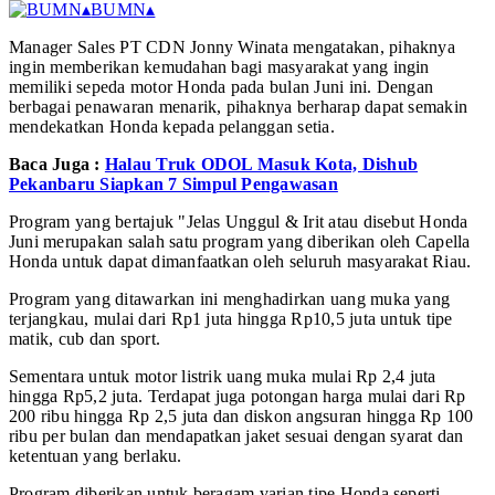
▴
BUMN
▴
Manager Sales PT CDN Jonny Winata mengatakan, pihaknya
ingin memberikan kemudahan bagi masyarakat yang ingin
memiliki sepeda motor Honda pada bulan Juni ini. Dengan
berbagai penawaran menarik, pihaknya berharap dapat semakin
mendekatkan Honda kepada pelanggan setia.
Baca Juga :
Halau Truk ODOL Masuk Kota, Dishub
Pekanbaru Siapkan 7 Simpul Pengawasan
Program yang bertajuk "Jelas Unggul & Irit atau disebut Honda
Juni merupakan salah satu program yang diberikan oleh Capella
Honda untuk dapat dimanfaatkan oleh seluruh masyarakat Riau.
Program yang ditawarkan ini menghadirkan uang muka yang
terjangkau, mulai dari Rp1 juta hingga Rp10,5 juta untuk tipe
matik, cub dan sport.
Sementara untuk motor listrik uang muka mulai Rp 2,4 juta
hingga Rp5,2 juta. Terdapat juga potongan harga mulai dari Rp
200 ribu hingga Rp 2,5 juta dan diskon angsuran hingga Rp 100
ribu per bulan dan mendapatkan jaket sesuai dengan syarat dan
ketentuan yang berlaku.
Program diberikan untuk beragam varian tipe Honda seperti