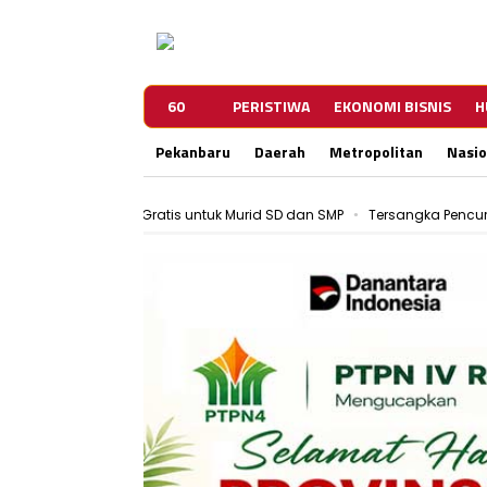
60
PERISTIWA
EKONOMI BISNIS
H
Pekanbaru
Daerah
Metropolitan
Nasio
Tersangka Pencurian Ini Bebas Setelah di Restorat
PWI Pekanbaru dan KPU Teken MoU, Perkuat Tug
Zulhelmi Arifin Resmi Jabat Sekda Pekanbaru
Motor Wanita di Pekanbaru Dibawa Kabur Pelaku
DPKP Pekanbaru Tangani 116 Kejadian Kebakaran 
Motor Wanita di Pekanbaru Dibawa Kabur Pelaku