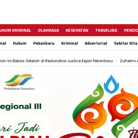
UKUM KRIMINAL
OLAHRAGA
KESEHATAN
TRAVELING
PENDI
nal
Hukum
Pekanbaru
Kriminal
Advertorial
Sekitar Kita
ive Justice Kejari Pekanbaru
Zulhelmi Arifin Resmi Jabat Sekda Pekan
as dan Fungsi Kelembagaan
Motor Wanita di Pekanbaru Dibawa Kabur 
DPKP Pekanbaru Tangani 116 Kejadian Kebakaran dalam 7 Bulan Terakhir
 Begal Bersenjata Tajam
Halau Truk ODOL Masuk Kota, Dishub Pekanb
dalam 7 Bulan Terakhir
Antisipasi Banjir, Pekanbaru Alokasikan Angga
 Begal Bersenjata Tajam
Halau Truk ODOL Masuk Kota, Dishub Pekanb