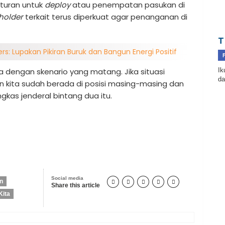
aturan untuk
deploy
atau penempatan pasukan di
holder
terkait terus diperkuat agar penanganan di
T
rs: Lupakan Pikiran Buruk dan Bangun Energi Positif
Ik
 dengan skenario yang matang. Jika situasi
da
n kita sudah berada di posisi masing-masing dan
gkas jenderal bintang dua itu.
Social media
an





Share this article
Kita