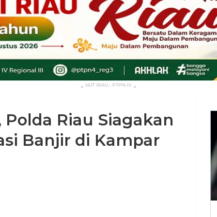
HUT RIAU - PTPN IV
▴
▴
, Polda Riau Siagakan
si Banjir di Kampar