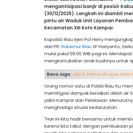
mengantisipasi banjir di pesisir Ka
(30/12/2025). Langkah ini diambil
pintu air Waduk Unit Layanan Pembang
Kecamatan XIII Koto Kampar.
Kapolda Riau Irjen Pol Herry mengungka
dari Plt
Gubernur Riau
SF Hariyanto, terk
mulai pukul 09.00 WIB pagi ini. Mendapat 
menginstruksikan anak buahnya untuk ape
Baca Juga
:
Ada E-Patmo di Lapas Kelas 
Orang nomor satu di Polda Riau itu meny
memitigasi dampak kenaikan debit air 
yakni Kampar dan Pelalawan. Menurutnya
menghadapi situasi kedaruratan.
"Hari ini kita hadir bersama untuk mem
karena kita takut dengan pembukaan pin