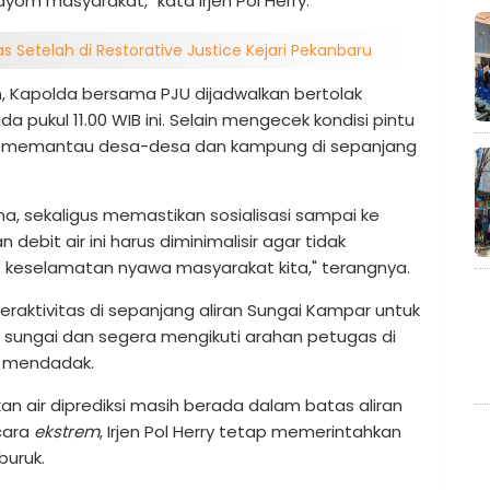
om masyarakat," kata Irjen Pol Herry.
s Setelah di Restorative Justice Kejari Pekanbaru
 Kapolda bersama PJU dijadwalkan bertolak
 pukul 11.00 WIB ini. Selain mengecek kondisi pintu
alah memantau desa-desa dan kampung di sepanjang
a, sekaligus memastikan sosialisasi sampai ke
debit air ini harus diminimalisir agar tidak
t keselamatan nyawa masyarakat kita," terangnya.
aktivitas di sepanjang aliran Sungai Kampar untuk
i sungai dan segera mengikuti arahan petugas di
ra mendadak.
an air diprediksi masih berada dalam batas aliran
cara
ekstrem
, Irjen Pol Herry tetap memerintahkan
buruk.