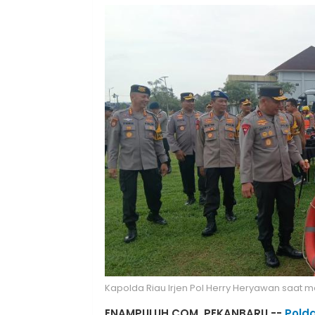
Kapolda Riau Irjen Pol Herry Heryawan saat 
ENAMPULUH.COM, PEKANBARU --
Polda