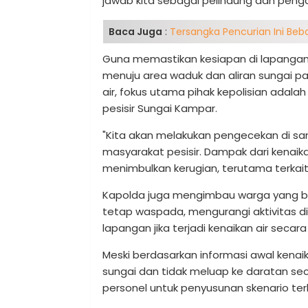
jawab kita sebagai pelindung dan pengay
Baca Juga
:
Tersangka Pencurian Ini Beba
Guna memastikan kesiapan di lapangan,
menuju area waduk dan aliran sungai pada
air, fokus utama pihak kepolisian ad
pesisir Sungai Kampar.
"Kita akan melakukan pengecekan di san
masyarakat pesisir. Dampak dari kenaikan 
menimbulkan kerugian, terutama terkai
Kapolda juga mengimbau warga yang ber
tetap waspada, mengurangi aktivitas d
lapangan jika terjadi kenaikan air seca
Meski berdasarkan informasi awal kenaik
sungai dan tidak meluap ke daratan se
personel untuk penyusunan skenario ter