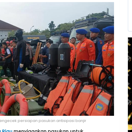
mengecek persiapan pasukan antisipasi banjir
 Riau
menyiagakan pasukan untuk