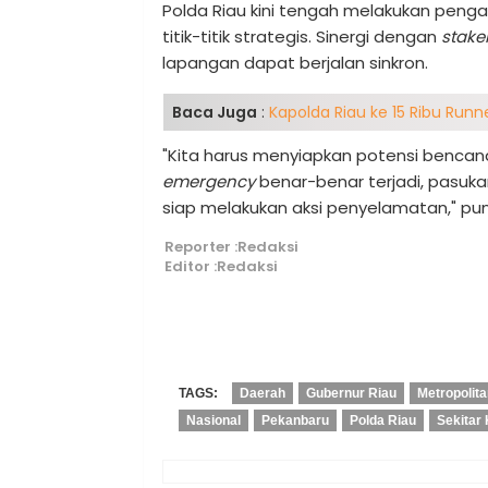
Polda Riau kini tengah melakukan peng
titik-titik strategis. Sinergi dengan
stake
lapangan dapat berjalan sinkron.
Baca Juga
:
Kapolda Riau ke 15 Ribu Runne
"Kita harus menyiapkan potensi bencana
emergency
benar-benar terjadi, pasuka
siap melakukan aksi penyelamatan," pun
Reporter :Redaksi
Editor :Redaksi
TAGS:
Daerah
Gubernur Riau
Metropolit
Nasional
Pekanbaru
Polda Riau
Sekitar 