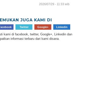
2026/07/29 - 11:33 wib
EMUKAN JUGA KAMI DI
Facebook
Twitter
Google+
Linkedin
uti kami di facebook, twitter, Google+, Linkedin dan
patkan informasi terbaru dari kami disana.